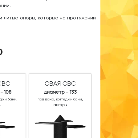
оений.
ем литые опоры, которые на протяжении
О
СВС
СВАЯ СВС
- 108
диаметр - 133
еджи бани,
под дома, коттеджи бани,
ы
ангары