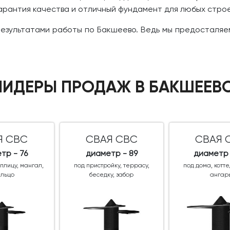
гарантия качества и отличный фундамент для любых стр
 результатами работы по Бакшеево. Ведь мы предосталя
ЛИДЕРЫ ПРОДАЖ В БАКШЕЕВ
Я СВС
СВАЯ СВС
СВАЯ 
тр - 76
диаметр - 89
диаметр 
еплицу, мангал,
под пристройку, террасу,
под дома, котт
ыльцо
беседку, забор
ангар