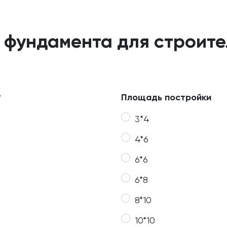
 фундамента для строит
?
Площадь постройки
3*4
4*6
6*6
6*8
8*10
10*10