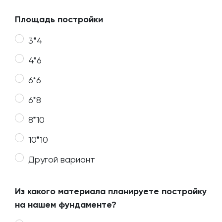
Площадь постройки
3*4
4*6
6*6
6*8
8*10
10*10
Другой вариант
Из какого материала планируете постройку
на нашем фундаменте?