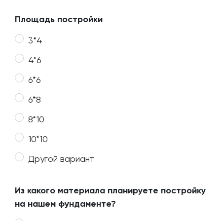
Площадь постройки
3*4
4*6
6*6
6*8
8*10
10*10
Другой вариант
Из какого материала планируете постройку
на нашем фундаменте?