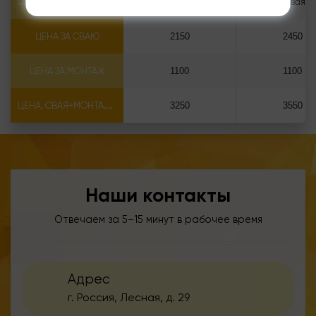
СВАЯ ВИНТОВАЯ САМОРЕЗ Ф89*6.5
Свая винтовая 89*2500 саморез
ЦЕНА ЗА СВАЮ
2150
2450
ЦЕНА ЗА МОНТАЖ
1100
1100
ЦЕНА, СВАЯ+МОНТАЖ (БЕЗ ОГОЛОВКА)
3250
3550
Наши контакты
Отвечаем за 5–15 минут в рабочее время
Адрес
г. Россия, Лесная, д. 29