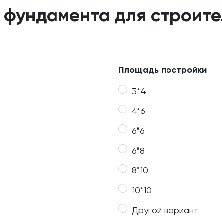
 фундамента для строит
?
Площадь постройки
3*4
4*6
6*6
6*8
8*10
10*10
Другой вариант