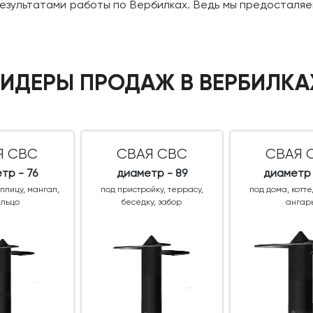
 результатами работы по Вербилках. Ведь мы предосталя
ИДЕРЫ ПРОДАЖ В ВЕРБИЛК
Я СВС
СВАЯ СВС
СВАЯ 
тр - 76
диаметр - 89
диаметр 
еплицу, мангал,
под пристройку, террасу,
под дома, котт
ыльцо
беседку, забор
ангар