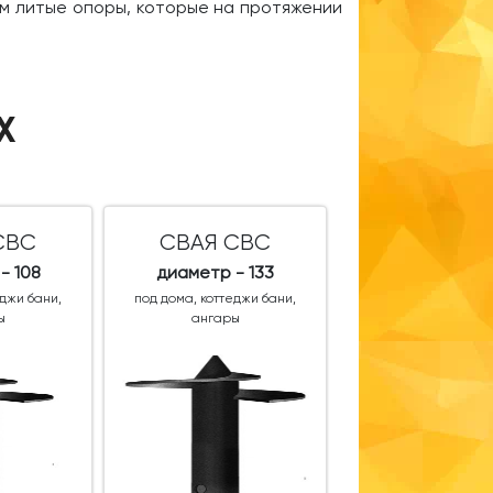
ем литые опоры, которые на протяжении
АХ
СВС
СВАЯ СВС
- 108
диаметр - 133
еджи бани,
под дома, коттеджи бани,
ы
ангары