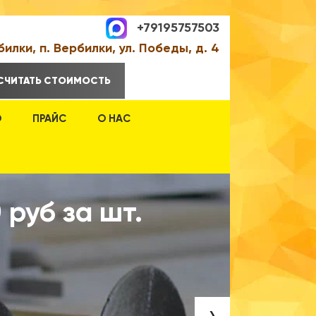
+79195757503
билки, п. Вербилки, ул. Победы, д. 4
СЧИТАТЬ СТОИМОСТЬ
О
ПРАЙС
О НАС
 руб за шт.
Ф
к
›