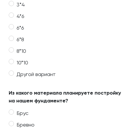
3*4
4*6
6*6
6*8
8*10
10*10
Другой вариант
Из какого материала планируете постройку
на нашем фундаменте?
Брус
Бревно