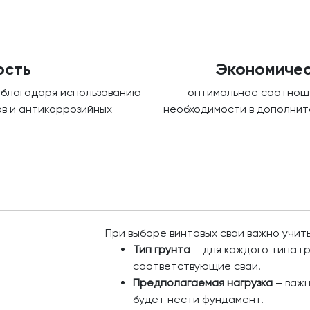
ость
Экономичес
 благодаря использованию
оптимальное соотноше
в и антикоррозийных
необходимости в дополнит
При выборе винтовых свай важно учи
Тип грунта
– для каждого типа 
соответствующие сваи.
Предполагаемая нагрузка
– важн
будет нести фундамент.