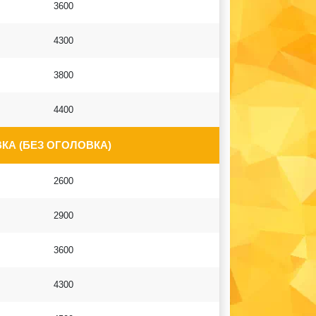
3600
4300
3800
4400
КА (БЕЗ ОГОЛОВКА)
2600
2900
3600
4300