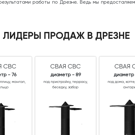
и результатами работы по Дрезне. Ведь мы предосталяе
ЛИДЕРЫ ПРОДАЖ В ДРЕЗНЕ
Я СВС
СВАЯ СВС
СВАЯ 
тр - 76
диаметр - 89
диаметр 
еплицу, мангал,
под пристройку, террасу,
под дома, котт
ыльцо
беседку, забор
ангар