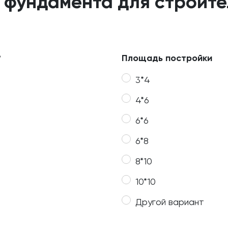
 фундамента для строит
?
Площадь постройки
3*4
4*6
6*6
6*8
8*10
10*10
Другой вариант