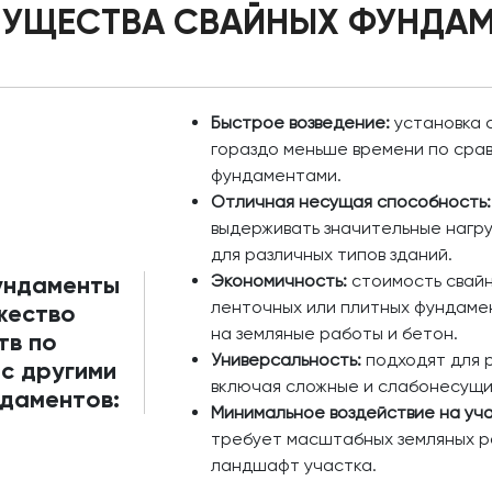
УЩЕСТВА СВАЙНЫХ ФУНДА
Быстрое возведение:
установка 
гораздо меньше времени по сра
фундаментами.
Отличная несущая способность:
выдерживать значительные нагру
для различных типов зданий.
ундаменты
Экономичность:
стоимость свайн
ленточных или плитных фундамен
жество
на земляные работы и бетон.
тв по
Универсальность:
подходят для р
с другими
включая сложные и слабонесущи
даментов:
Минимальное воздействие на уча
требует масштабных земляных ра
ландшафт участка.