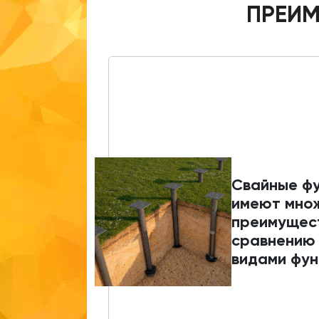
ПРЕИМ
Свайные ф
имеют мно
преимущес
сравнению 
видами фун