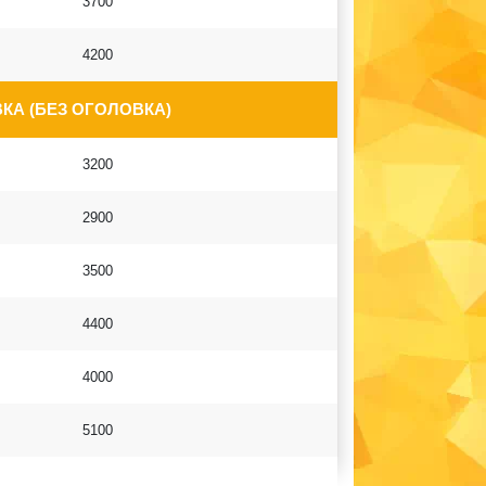
3700
4200
КА (БЕЗ ОГОЛОВКА)
3200
2900
3500
4400
4000
5100