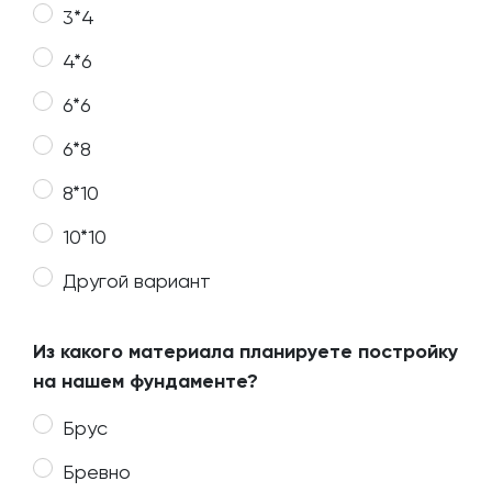
3*4
4*6
6*6
6*8
8*10
10*10
Другой вариант
Из какого материала планируете постройку
на нашем фундаменте?
Брус
Бревно