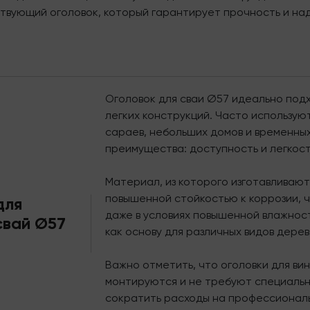
твующий оголовок, который гарантирует прочность и на
Оголовок для сваи Ø57 идеально под
легких конструкций. Часто используют
сараев, небольших домов и временных
преимущества: доступность и легкос
Материал, из которого изготавливают
повышенной стойкостью к коррозии, 
для
даже в условиях повышенной влажност
свай Ø57
как основу для различных видов дере
Важно отметить, что оголовки для ви
монтируются и не требуют специальн
сократить расходы на профессиональ