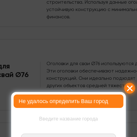
строительства. Используя данные ого
устойчивую конструкцию с минимальн
финансов.
Оголовки для сваи Ø76 используются 
для
Эти оголовки обеспечивают надежно
свай Ø76
конструкций. Они идеально подходят 
других объектов средней тяжести.
Не удалось определить Ваш город
Введите название города