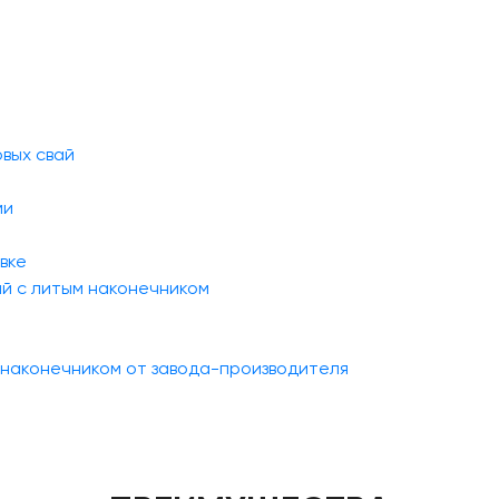
вых свай
ми
вке
й с литым наконечником
 наконечником от завода-производителя