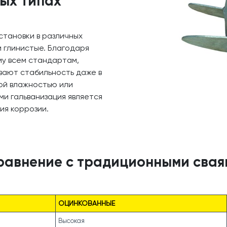
ых типах
становки в различных
и глинистые. Благодаря
му всем стандартам,
вают стабильность даже в
кой влажностью или
и гальванизация является
ия коррозии.
равнение с традиционными свая
ОЦИНКОВАННЫЕ
Высокая