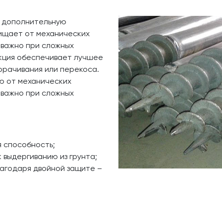
т дополнительную
щищает от механических
 важно при сложных
укция обеспечивает лучшее
ворачивания или перекоса.
ю от механических
 важно при сложных
 способность;
 выдергиванию из грунта;
лагодаря двойной защите –