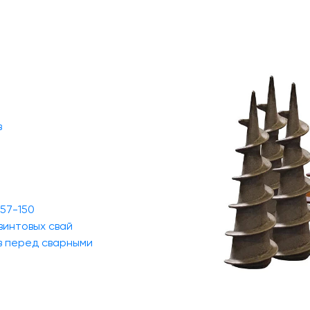
в
 57-150
винтовых свай
в перед сварными