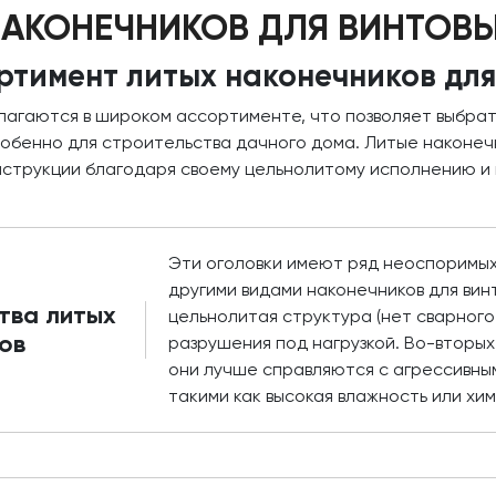
НАКОНЕЧНИКОВ ДЛЯ ВИНТОВЫ
ртимент литых наконечников для
длагаются в широком ассортименте, что позволяет выбра
особенно для строительства дачного дома. Литые наконеч
нструкции благодаря своему цельнолитому исполнению и
Эти оголовки имеют ряд неоспоримы
другими видами наконечников для винт
тва литых
цельнолитая структура (нет сварного
ов
разрушения под нагрузкой. Во-вторых,
они лучше справляются с агрессивны
такими как высокая влажность или хи