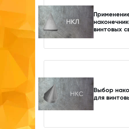
Применени
наконечник
винтовых с
Выбор нако
для винтов