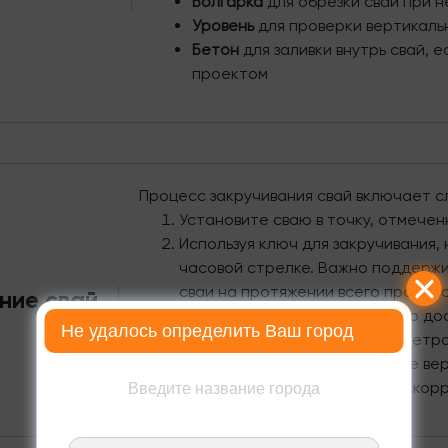
Болгарка
для обрезки свай при 
Уровень
для проверки вертикаль
Бетон
для заливки внутрь свай, 
проектом
Процесс закручивания свай включает 
Установите сваю в точку, отмечен
Используя ключ для закручивания,
часовой стрелке. Важно поддержи
сваи на протяжении всего процесс
ние свай
Продолжайте закручивание до дос
Не удалось определить Ваш город
как правило, это минимум 1.5 мет
После закручивания проверьте ве
уровня и при необходимости скор
Введите название города