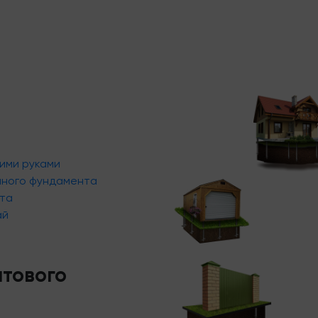
ими руками
йного фундамента
та
ай
нтового