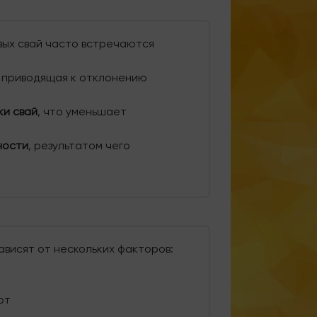
вых свай часто встречаются
, приводящая к отклонению
ки свай
, что уменьшает
ности
, результатом чего
ависят от нескольких факторов:
от