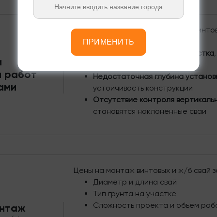
При самостоятельном монтаже винто
следующие ошибки:
ПРИМЕНИТЬ
Неправильная разметка участка
и
фундамента от проекта
и работ
Недостаточная глубина установ
ами
устойчивость конструкции
Отсутствие контроля вертикаль
становятся наклоненные сваи
Цены на монтаж винтовых и ж/б свай з
Диаметр и длина свай
Тип грунта на участке
Сложность проекта и объем раб
онтаж