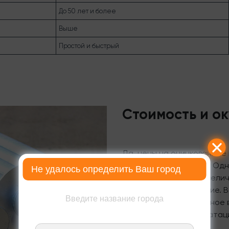
До 50 лет и более
Выше
Простой и быстрый
Стоимость и о
Да, цены на оцинкованные 
выше, чем на обычные. Одн
Не удалось определить Ваш город
счет значительного увели
затрат на обслуживание. 
Введите название города
выбор — это эффективное 
долгосрочную эксплуатац