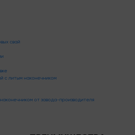
вых свай
ми
вке
й с литым наконечником
 наконечником от завода-производителя