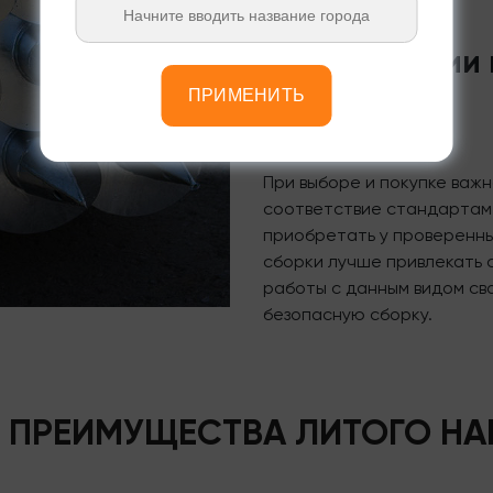
Рекомендации п
их сборке
ПРИМЕНИТЬ
При выборе и покупке важн
соответствие стандартам,
приобретать у проверенны
сборки лучше привлекать 
работы с данным видом св
безопасную сборку.
 ПРЕИМУЩЕСТВА ЛИТОГО НА