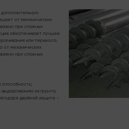
т дополнительную
щищает от механических
 важно при сложных
укция обеспечивает лучшее
ворачивания или перекоса.
ю от механических
 важно при сложных
 способность;
 выдергиванию из грунта;
лагодаря двойной защите –