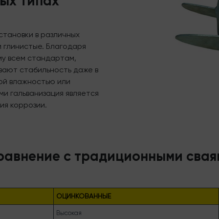
ых типах
становки в различных
и глинистые. Благодаря
му всем стандартам,
вают стабильность даже в
кой влажностью или
и гальванизация является
ия коррозии.
равнение с традиционными свая
ОЦИНКОВАННЫЕ
Высокая