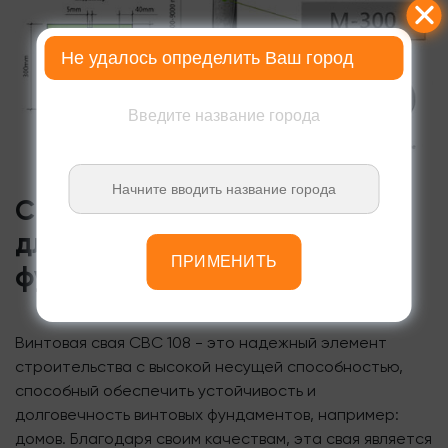
Не удалось определить Ваш город
Введите название города
Свая СВС: идеальный выбор
для устойчивых винтовых
ПРИМЕНИТЬ
фундаментов
Винтовая свая СВС 108 - это надежный элемент
строительства с высокой несущей способностью,
способный обеспечить устойчивость и
долговечность винтовых фундаментов, например:
домов. Благодаря своим качествам, эта свая является