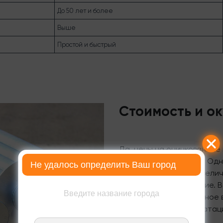
До 50 лет и более
Выше
Простой и быстрый
Стоимость и о
Да, цены на оцинкованные 
выше, чем на обычные. Одн
Не удалось определить Ваш город
счет значительного увели
затрат на обслуживание. 
Введите название города
выбор — это эффективное 
долгосрочную эксплуатац