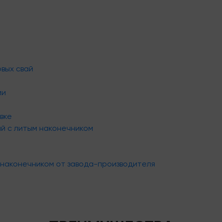
вых свай
ми
вке
й с литым наконечником
 наконечником от завода-производителя