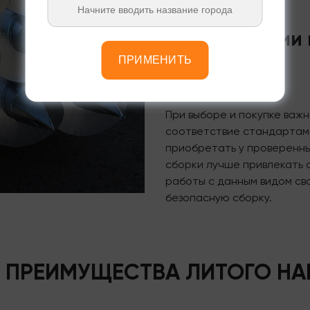
Рекомендации п
их сборке
ПРИМЕНИТЬ
При выборе и покупке важн
соответствие стандартам,
приобретать у проверенны
сборки лучше привлекать 
работы с данным видом св
безопасную сборку.
 ПРЕИМУЩЕСТВА ЛИТОГО НА