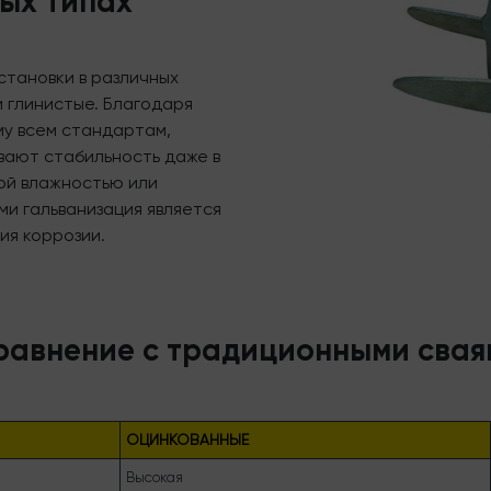
ых типах
становки в различных
и глинистые. Благодаря
му всем стандартам,
вают стабильность даже в
кой влажностью или
и гальванизация является
ия коррозии.
равнение с традиционными свая
ОЦИНКОВАННЫЕ
Высокая