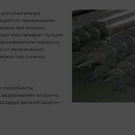
т дополнительную
щищает от механических
 важно при сложных
укция обеспечивает лучшее
ворачивания или перекоса.
ю от механических
 важно при сложных
 способность;
 выдергиванию из грунта;
лагодаря двойной защите –