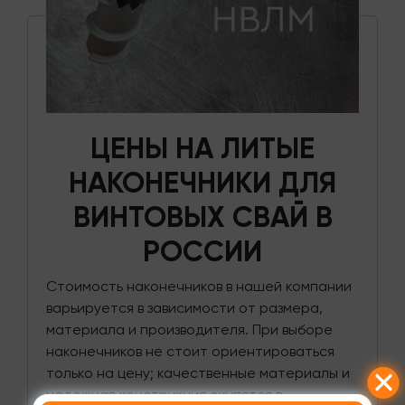
ЦЕНЫ НА ЛИТЫЕ
НАКОНЕЧНИКИ ДЛЯ
ВИНТОВЫХ СВАЙ В
РОССИИ
Стоимость наконечников в нашей компании
варьируется в зависимости от размера,
материала и производителя. При выборе
наконечников не стоит ориентироваться
только на цену; качественные материалы и
надежная конструкция окупятся в