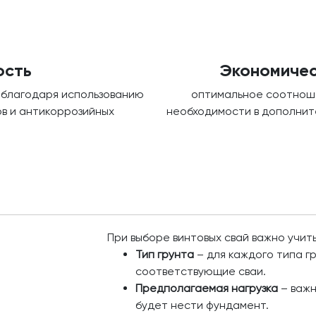
ость
Экономичес
 благодаря использованию
оптимальное соотноше
в и антикоррозийных
необходимости в дополнит
При выборе винтовых свай важно учи
Тип грунта
– для каждого типа 
соответствующие сваи.
Предполагаемая нагрузка
– важн
будет нести фундамент.