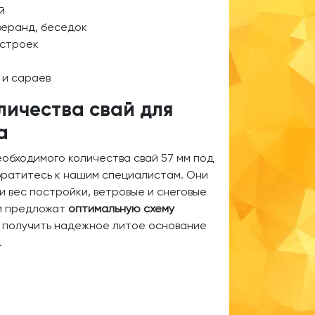
й
веранд, беседок
истроек
 и сараев
личества свай для
а
еобходимого количества свай 57 мм под
ратитесь к нашим специалистам. Они
 и вес постройки, ветровые и снеговые
 и предложат
оптимальную схему
т получить надежное литое основание
.