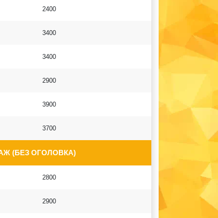
2400
3400
3400
2900
3900
3700
Ж (БЕЗ ОГОЛОВКА)
2800
2900