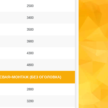
2500
3400
3500
3900
4300
4800
 СВАЯ+МОНТАЖ (БЕЗ ОГОЛОВКА)
2800
3200