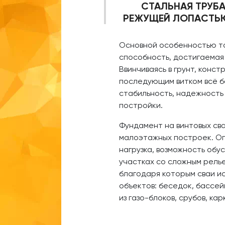
СТАЛЬНАЯ ТРУБ
РЕЖУЩЕЙ ЛОПАСТЬЮ
Основной особенностью та
способность, достигаемая 
Ввинчиваясь в грунт, конст
последующим витком всё б
стабильность, надежность
постройки.
Фундамент на винтовых сва
малоэтажных построек. О
нагрузка, возможность об
участках со сложным рель
благодаря которым сваи ис
объектов: беседок, бассейн
из газо-блоков, срубов, ка