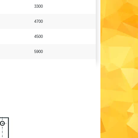
3300
4700
4500
5900