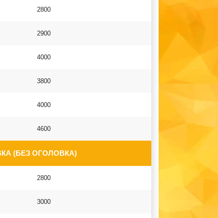
2800
2900
4000
3800
4000
4600
КА (БЕЗ ОГОЛОВКА)
2800
3000