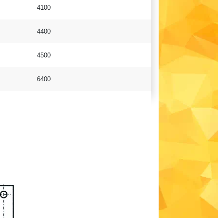
4100
4400
4500
6400