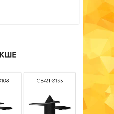
ИКШЕ
108
СВАЯ Ø133