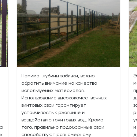
Помимо глубины забивки, важно
Э
обратить внимание на качество
м
используемых материалов.
п
Использование высококачественных
д
винтовых свай гарантирует
з
устойчивость к ржавчине и
р
воздействию грунтовых вод. Кроме
у
па
того, правильно подобранные сваи
и
 к
способствуют равномерному
д