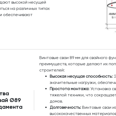
адают высокой несущей
ться на различных типах
е и обеспечивают
Винтовые сваи 89 мм для свайного ф
преимуществ, которые делают их по
строителей:
Высокая несущая способность:
Э
значительные нагрузки, обеспеч
Простота монтажа:
Установка с
тва
тяжелой техники, что сокращае
вай Ø89
домов.
ндамента
Долговечность:
Винтовые сваи и
высококачественных материалов,