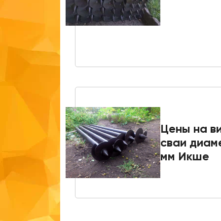
Цены на в
сваи диам
мм Икше