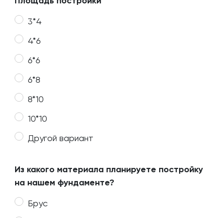
Площадь постройки
3*4
4*6
6*6
6*8
8*10
10*10
Другой вариант
Из какого материала планируете постройку
на нашем фундаменте?
Брус