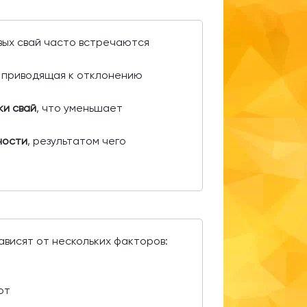
вых свай часто встречаются
, приводящая к отклонению
ки свай
, что уменьшает
ности
, результатом чего
ависят от нескольких факторов:
от