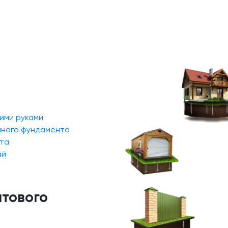
ими руками
йного фундамента
та
ай
нтового