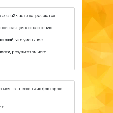
вых свай часто встречаются
, приводящая к отклонению
ки свай
, что уменьшает
ности
, результатом чего
ависят от нескольких факторов:
от