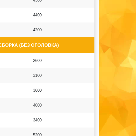
4300
4400
4200
СБОРКА (БЕЗ ОГОЛОВКА)
2600
3100
3600
4000
3400
5200