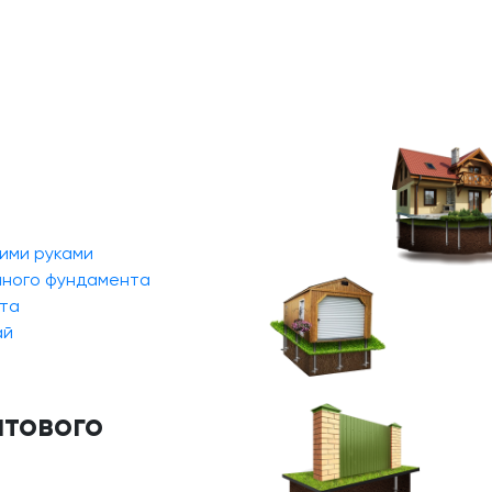
ими руками
йного фундамента
та
ай
нтового