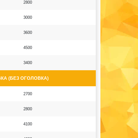
2800
3000
3600
4500
3400
КА (БЕЗ ОГОЛОВКА)
2700
2800
4100