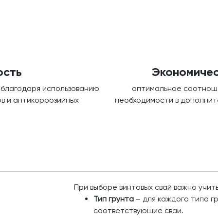
ость
Экономичес
 благодаря использованию
оптимальное соотноше
в и антикоррозийных
необходимости в дополнит
При выборе винтовых свай важно учи
Тип грунта
– для каждого типа 
соответствующие сваи.