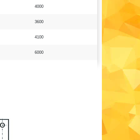
4000
3600
4100
6000