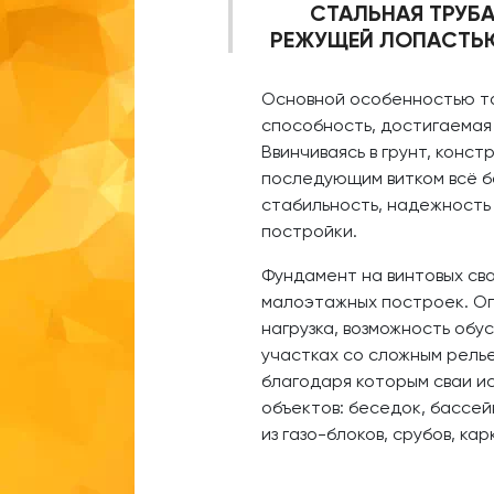
СТАЛЬНАЯ ТРУБ
РЕЖУЩЕЙ ЛОПАСТЬЮ
Основной особенностью та
способность, достигаемая 
Ввинчиваясь в грунт, конст
последующим витком всё б
стабильность, надежность
постройки.
Фундамент на винтовых сва
малоэтажных построек. О
нагрузка, возможность об
участках со сложным рель
благодаря которым сваи ис
объектов: беседок, бассейн
из газо-блоков, срубов, ка