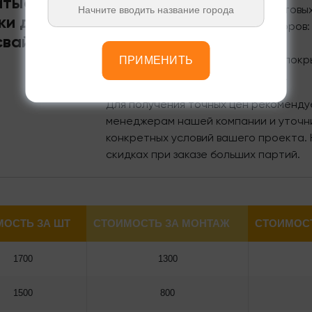
итые
Стоимость наконечников для винтовых
ки для
зависимости от нескольких факторов:
вай в
Тип и размер.
Используемые материалы и покр
ПРИМЕНИТЬ
Производитель и поставщик.
Для получения точных цен рекоменду
менеджерам нашей компании и уточни
конкретных условий вашего проекта. 
скидках при заказе больших партий.
МОСТЬ ЗА ШТ
СТОИМОСТЬ ЗА МОНТАЖ
СТОИМОСТ
1700
1300
1500
800