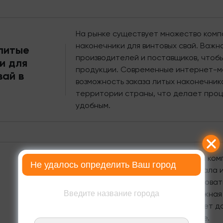
На рынке существует множество ком
наконечники для винтовых свай. Важн
 литые
производителей и поставщиков, чтобы
и для
продукции. Современные интернет-м
вай в
возможность заказа литых наконечник
территории страны, что делает проц
удобным.
Стоимость наконечников в нашей ком
Не удалось определить Ваш город
зависимости от размера, материала и
наконечников не стоит ориентировать
Введите название города
качественные материалы и надежная 
долгосрочной перспективе за счет д
затрат на ремонт и обслуживание.