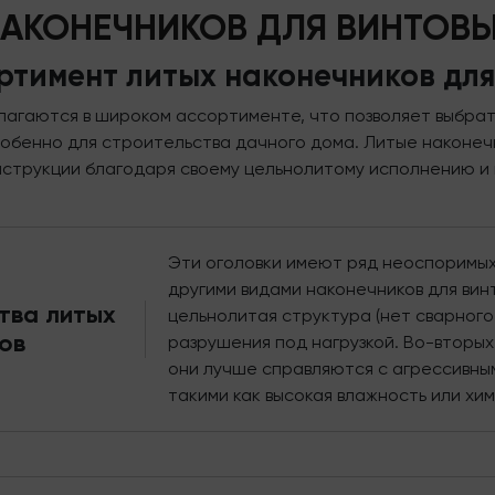
НАКОНЕЧНИКОВ ДЛЯ ВИНТОВЫ
ртимент литых наконечников для
длагаются в широком ассортименте, что позволяет выбра
особенно для строительства дачного дома. Литые наконеч
нструкции благодаря своему цельнолитому исполнению и
Эти оголовки имеют ряд неоспоримы
другими видами наконечников для винт
тва литых
цельнолитая структура (нет сварного
ов
разрушения под нагрузкой. Во-вторых,
они лучше справляются с агрессивны
такими как высокая влажность или хи