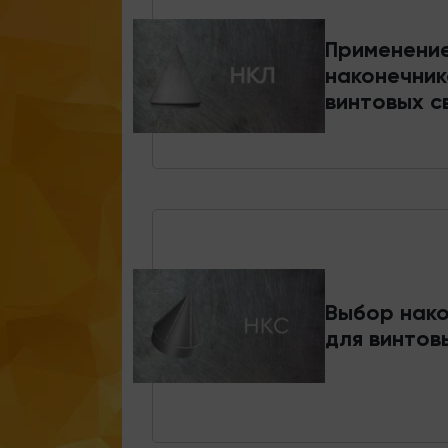
Применени
наконечник
винтовых с
Выбор нако
для винтов