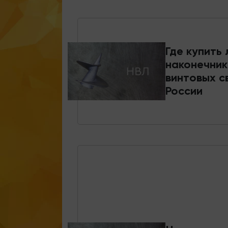
Где купить
наконечник
винтовых с
России