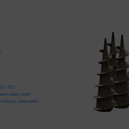
в
 57-150
винтовых свай
в перед сварными