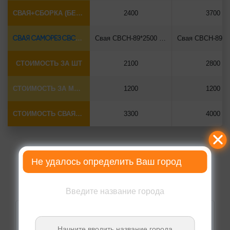
СВАЯ+СБОРКА (БЕЗ ОГОЛОВКА)
2400
3700
СВАЯ САМОРЕЗ СВСН-Ø89*6.5
Свая СВСН-89*2500 саморез
СТОИМОСТЬ ЗА ШТ
2100
2800
СТОИМОСТЬ ЗА МОНТАЖ
1200
1200
СТОИМОСТЬ СВАЯ+МОНТАЖ (БЕЗ ОГОЛОВКА)
3300
4000
Не удалось определить Ваш город
Введите название города