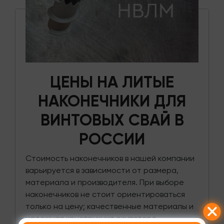
ЦЕНЫ НА ЛИТЫЕ
НАКОНЕЧНИКИ ДЛЯ
ВИНТОВЫХ СВАЙ В
РОССИИ
Стоимость наконечников в нашей компании
варьируется в зависимости от размера,
материала и производителя. При выборе
наконечников не стоит ориентироваться
только на цену; качественные материалы и
надежная конструкция окупятся в