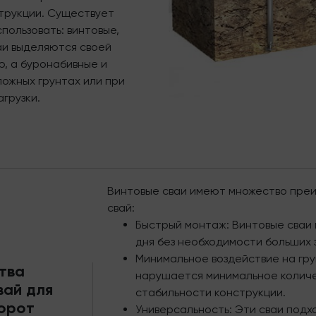
трукции. Существует
пользовать: винтовые,
аи выделяются своей
, а буронабивные и
ожных грунтах или при
грузки.
Винтовые сваи имеют множество пре
свай:
Быстрый монтаж: Винтовые сваи 
дня без необходимости больших 
Минимальное воздействие на гру
тва
нарушается минимальное количес
вай для
стабильности конструкции.
орот
Универсальность: Эти сваи подхо