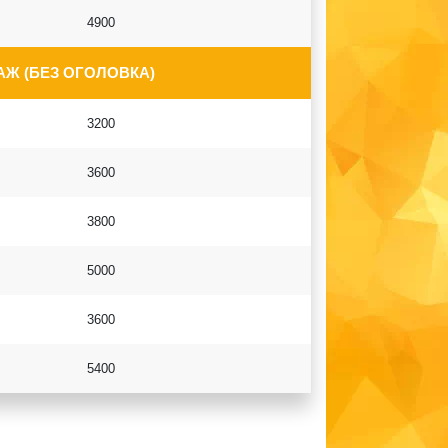
4900
Ж (БЕЗ ОГОЛОВКА)
3200
3600
3800
5000
3600
5400