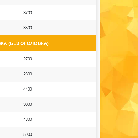
3700
3500
КА (БЕЗ ОГОЛОВКА)
2700
2800
4400
3800
4300
5900