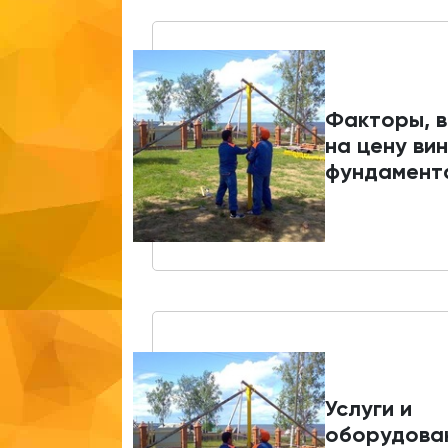
Факторы, 
на цену ви
фундамент
Услуги и
оборудова