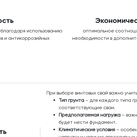
ость
Экономичес
 благодаря использованию
оптимальное соотноше
в и антикоррозийных
необходимости в дополнит
При выборе винтовых свай важно учи
Тип грунта
– для каждого типа 
соответствующие сваи.
Предполагаемая нагрузка
– важн
будет нести фундамент.
Климатические условия
– особен
ть
нагрузки и наличие агрессивных 