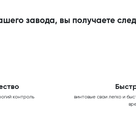
шего завода, вы получаете сл
ество
Быстр
рогий контроль
винтовые сваи легко и бы
вр