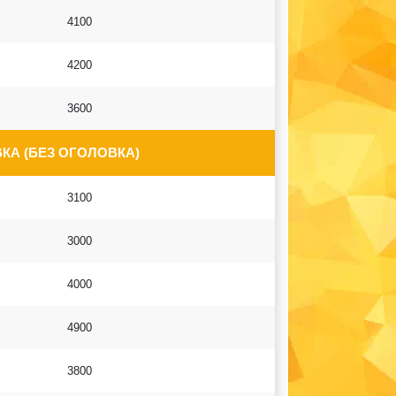
4100
4200
3600
КА (БЕЗ ОГОЛОВКА)
3100
3000
4000
4900
3800