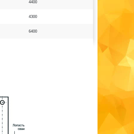
4400
4300
6400