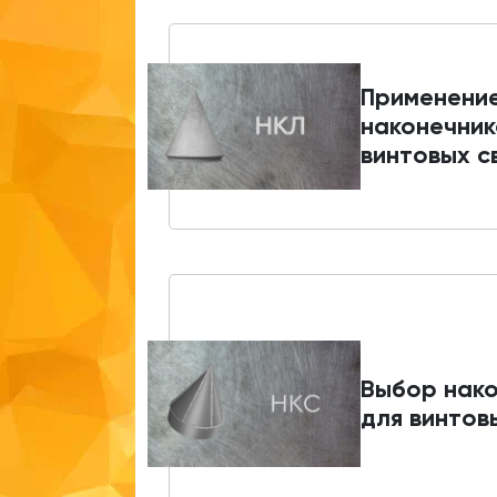
Применени
наконечник
винтовых с
Выбор нако
для винтов