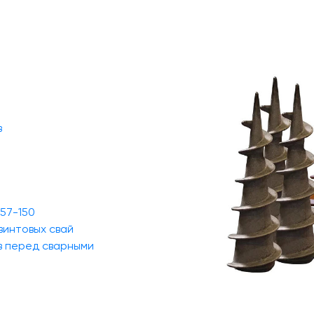
в
 57-150
винтовых свай
в перед сварными