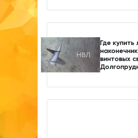
Где купить
наконечник
винтовых с
Долгопруд