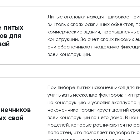
Литые оголовки находят широкое при
винтовых сваях различных объектов, т
е литых
коммерческие здания, промышленные
ов для
конструкции. За счет своих высоких 
вай
они обеспечивают надежную фиксацию
всей конструкции.
При выборе литых наконечников для в
учитывать несколько факторов: тип г
на конструкцию и условия эксплуатац
нечников
наконечника гарантирует долгий срок
ых свай
всей конструкции вашего дома. В на
моделей, которые различаются по ра
лопастей, что позволяет подобрать 
проекта дачного дома и не только.