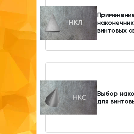
Применени
наконечник
винтовых с
Выбор нако
для винтов