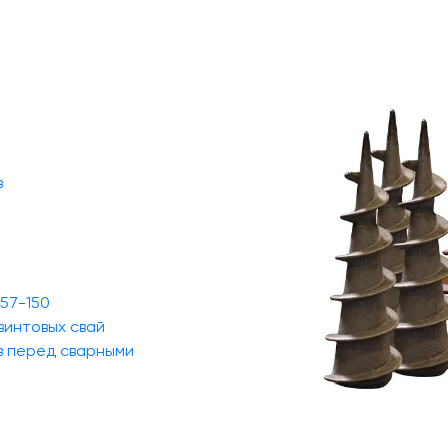
в
 57-150
винтовых свай
в перед сварными