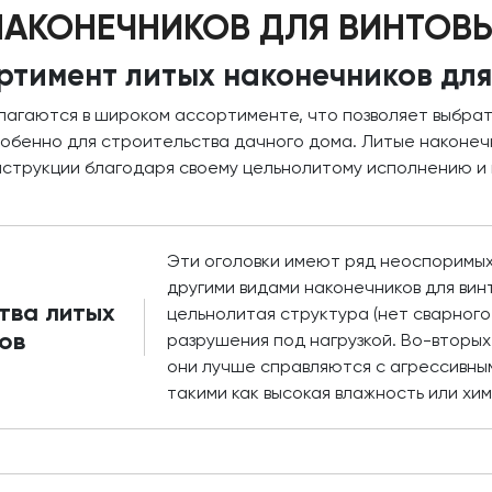
НАКОНЕЧНИКОВ ДЛЯ ВИНТОВЫ
ртимент литых наконечников для
длагаются в широком ассортименте, что позволяет выбра
особенно для строительства дачного дома. Литые наконеч
нструкции благодаря своему цельнолитому исполнению и
Эти оголовки имеют ряд неоспоримы
другими видами наконечников для винт
тва литых
цельнолитая структура (нет сварного
ов
разрушения под нагрузкой. Во-вторых,
они лучше справляются с агрессивны
такими как высокая влажность или хи