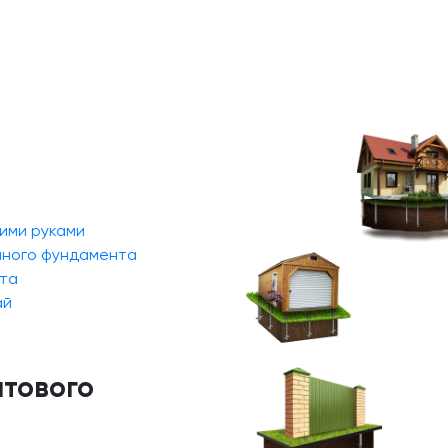
ими руками
йного фундамента
та
ай
нтового