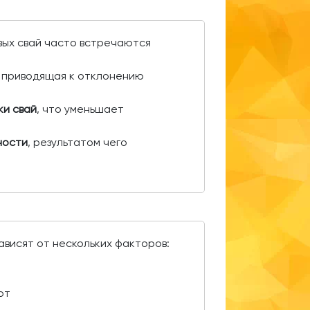
вых свай часто встречаются
, приводящая к отклонению
ки свай
, что уменьшает
ности
, результатом чего
ависят от нескольких факторов:
от