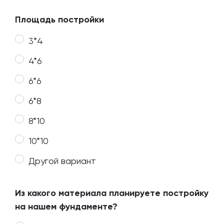
Площадь постройки
3*4
4*6
6*6
6*8
8*10
10*10
Другой вариант
Из какого материала планируете постройку
на нашем фундаменте?