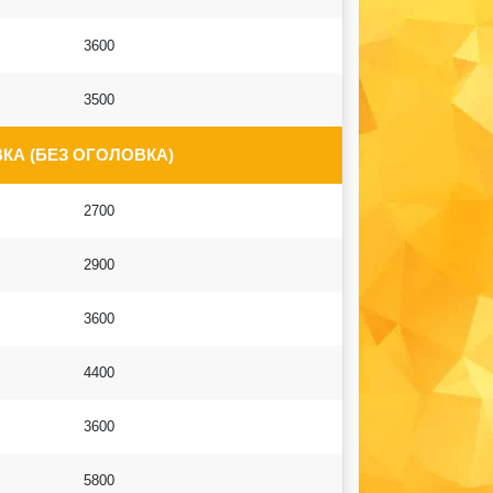
3600
3500
КА (БЕЗ ОГОЛОВКА)
2700
2900
3600
4400
3600
5800