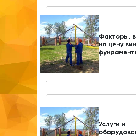
Факторы, 
на цену ви
фундамент
Услуги и
оборудова