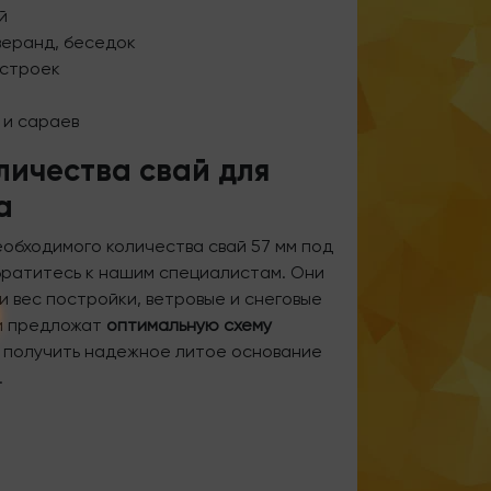
й
веранд, беседок
истроек
 и сараев
личества свай для
а
еобходимого количества свай 57 мм под
ратитесь к нашим специалистам. Они
 и вес постройки, ветровые и снеговые
 и предложат
оптимальную схему
т получить надежное литое основание
.