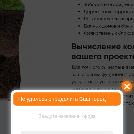
Заборов и ограждени
Деревянных террас, 
Легких каркасных пр
Дачных домов и бань
Хозяйственных блоков
Вычисление ко
вашего проект
Для точного вычисления н
ваш свайный фундамент об
учтут тип грунта, размеры
нагрузки в вашем регионе
фундамента
. Это позволи
Не удалось определить Ваш город
при минимальных затратах
Введите название города