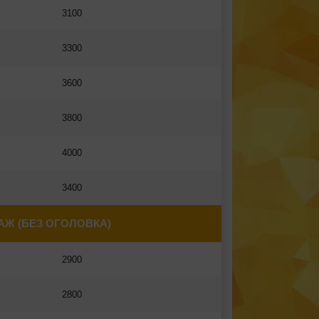
3100
3300
3600
3800
4000
3400
Ж (БЕЗ ОГОЛОВКА)
2900
2800