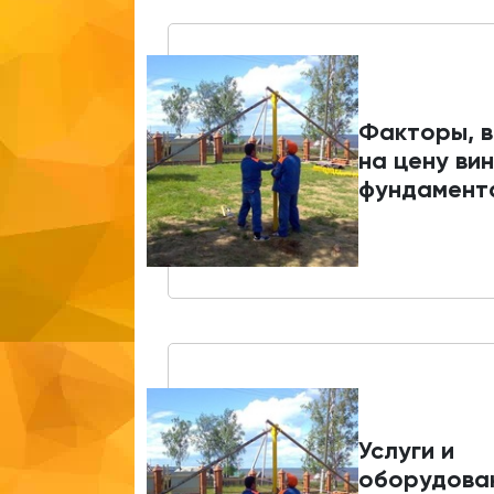
Факторы, 
на цену ви
фундамент
Услуги и
оборудова