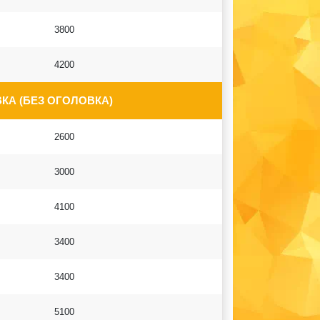
3800
4200
КА (БЕЗ ОГОЛОВКА)
2600
3000
4100
3400
3400
5100