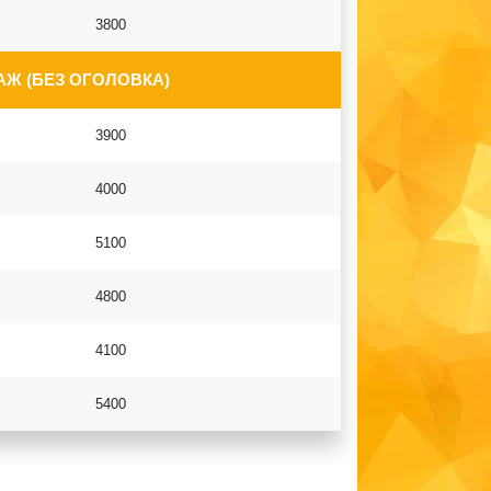
3800
Ж (БЕЗ ОГОЛОВКА)
3900
4000
5100
4800
4100
5400