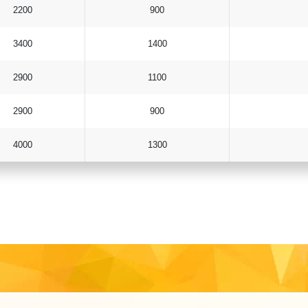
2200
900
3400
1400
2900
1100
2900
900
4000
1300