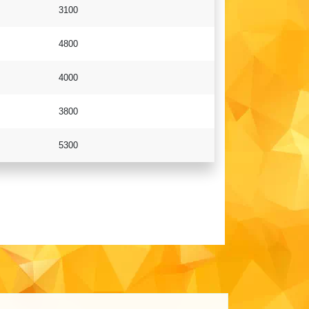
3100
4800
4000
3800
5300