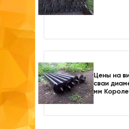
Цены на в
сваи диам
мм Короле