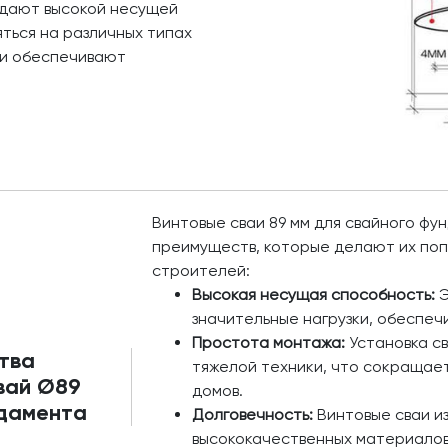
адают высокой несущей
ться на различных типах
е и обеспечивают
Винтовые сваи 89 мм для свайного ф
преимуществ, которые делают их по
строителей:
Высокая несущая способность:
Э
значительные нагрузки, обеспеч
Простота монтажа:
Установка с
тва
тяжелой техники, что сокращае
вай Ø89
домов.
ндамента
Долговечность:
Винтовые сваи и
высококачественных материалов,