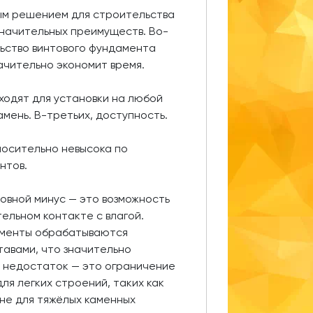
ым решением для строительства
значительных преимуществ. Во-
льство винтового фундамента
начительно экономит время.
ходят для установки на любой
камень. В-третьих, доступность.
носительно невысока по
нтов.
овной минус — это возможность
ельном контакте с влагой.
аменты обрабатываются
авами, что значительно
н недостаток — это ограничение
для легких строений, таких как
 не для тяжёлых каменных