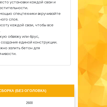
есто установки каждой сваи и
астительности.
омощью спецтехники вкручивайте
ного слоя.
соту каждой сваи, чтобы все
.
ую обвязку или брус,
 создания единой конструкции.
жно залить бетон для
йчивости.
СБОРКА (БЕЗ ОГОЛОВКА)
2600