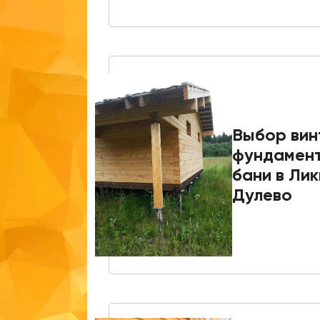
Выбор вин
фундамент
бани в Ли
Дулево