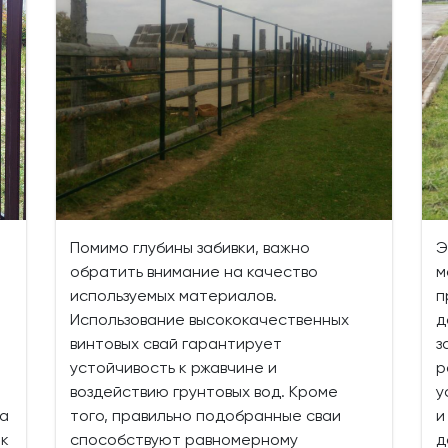
Помимо глубины забивки, важно
Э
обратить внимание на качество
м
используемых материалов.
п
Использование высококачественных
д
винтовых свай гарантирует
з
устойчивость к ржавчине и
р
воздействию грунтовых вод. Кроме
у
па
того, правильно подобранные сваи
и
 к
способствуют равномерному
д