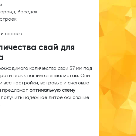
й
веранд, беседок
истроек
 и сараев
личества свай для
а
еобходимого количества свай 57 мм под
ратитесь к нашим специалистам. Они
 и вес постройки, ветровые и снеговые
 и предложат
оптимальную схему
т получить надежное литое основание
.