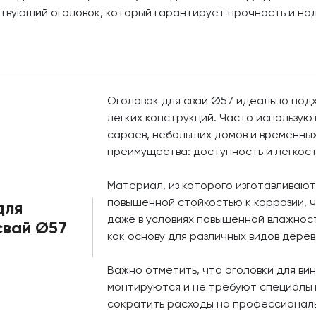
твующий оголовок, который гарантирует прочность и на
Оголовок для сваи Ø57 идеально под
легких конструкций. Часто используют
сараев, небольших домов и временных
преимущества: доступность и легкос
Материал, из которого изготавливают
повышенной стойкостью к коррозии, 
для
даже в условиях повышенной влажност
свай Ø57
как основу для различных видов дере
Важно отметить, что оголовки для ви
монтируются и не требуют специальн
сократить расходы на профессиональ