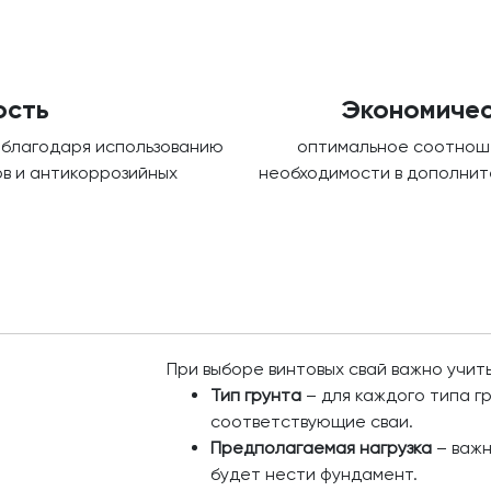
ость
Экономичес
 благодаря использованию
оптимальное соотноше
в и антикоррозийных
необходимости в дополнит
При выборе винтовых свай важно учи
Тип грунта
– для каждого типа 
соответствующие сваи.
Предполагаемая нагрузка
– важн
будет нести фундамент.