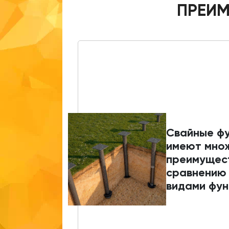
ПРЕИМ
Свайные ф
имеют мно
преимущес
сравнению 
видами фун