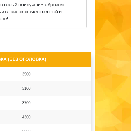
 который наилучшим образом
чите высококачественный и
ене!
КА (БЕЗ ОГОЛОВКА)
3500
3100
3700
4300