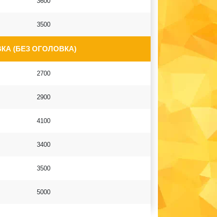
3600
3500
КА (БЕЗ ОГОЛОВКА)
2700
2900
4100
3400
3500
5000