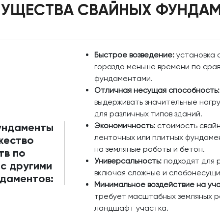
УЩЕСТВА СВАЙНЫХ ФУНДА
Быстрое возведение:
установка 
гораздо меньше времени по сра
фундаментами.
Отличная несущая способность:
выдерживать значительные нагру
для различных типов зданий.
ундаменты
Экономичность:
стоимость свайн
ленточных или плитных фундамен
жество
на земляные работы и бетон.
тв по
Универсальность:
подходят для р
с другими
включая сложные и слабонесущи
даментов:
Минимальное воздействие на уча
требует масштабных земляных ра
ландшафт участка.